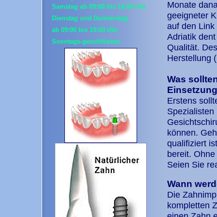
Monate danac
Samstag ab 09:00 bis 16:00 Uhr
geeigneter K
Dienstag und Donnerstag
auf den Link
ab 09:00 bis 19:00 Uhr
Adriatik dent
Sonntags-geschlössen
Qualität. De
Herstellung 
Was sollten
Einsetzung
Erstens soll
Spezialisten 
Gesichtschir
können. Gehe
qualifiziert
bereit. Ohne
Seien Sie rea
Wann werd
Die Zahnimpl
kompletten Z
einen Zahn e