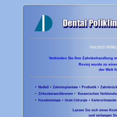
Herzlich Will
Verbinden Sie Ihre Zahnbehandlung m
Rovinj wurde zu eine
der Welt f
•
•
•
•
Notfall
Zahnimplantate
Prothetik
Zahnbrüc
•
•
Zirkonkeramikkronen
Keramischen
Verblends
•
•
•
Paradontologie
Orale Chirurgie
Kieferorthopedie
Lassen Sie sich einen Kost
und verlangen Sie