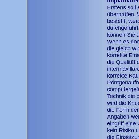
Implantate
Erstens soll
überprüfen. 
besteht, wer
durchgeführt
können Sie a
Wenn es doch
die gleich wi
korrekte Ein
die Qualität
intermaxillä
korrekte Kauk
Röntgenaufn
computergefü
Technik die 
wird die Kno
die Form der
Angaben werd
eingriff eine
kein Risiko 
die Einsetzu