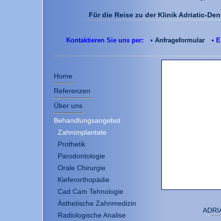
Für die Reise zu der Klinik Adriatic-De
Kontaktieren Sie uns per:
•
Anfrageformular
•
E
Home
Referenzen
Über uns
Behandlungsangebot
Zahnimplantate
Prothetik
Parodontologie
Orale Chirurgie
Kieferorthopädie
Cad Cam Tehnologie
Ästhetische Zahnmedizin
ADRIA
Radiologische Analise