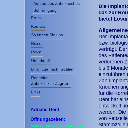
Aufbau des Zahnknoches
Die Implanto
Behruhigung
das zur Rou
Preise
bietet Lösu
Kontakt
Allgemein
So finden Sie uns
Der Implanta
bzw. biologi
Reise
verträgt. Der
Rovinj
des Patientes
Unterkunft
verlorenen Z
bis 6 Monate
Billigflüge nach Kroatien
einzuführen 
Regenius
Zahnimplanta
Zahnklinik in Zagreb
Knochen unge
Links
für die Korre
Dent hat ein
entwickelt, 
Adriatic-Dent
werden. Die 
von Fettzell
Öffnungszeiten:
Stammzellen 
Montag, Mittwoch, Freitag und