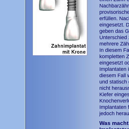
Nachbarzähn
provisorische
erfüllen. Na
eingesetzt. 
geben das Ge
Unterschied
mehrere Zähn
In diesem Fa
kompletten Z
eingesetzt od
Implantaten i
diesem Fall 
und statisch 
nicht heraus
Kiefer einge
Knochenverlu
Implantaten f
jedoch hera
Was macht 