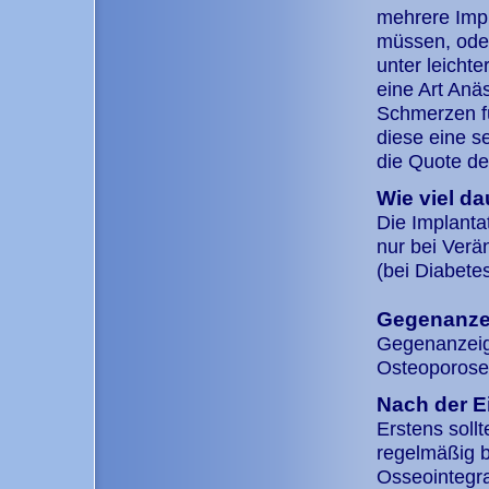
mehrere Impl
müssen, oder
unter leicht
eine Art Anäs
Schmerzen fü
diese eine se
die Quote de
Wie viel da
Die Implanta
nur bei Verä
(bei Diabete
Gegenanze
Gegenanzeige
Osteoporose 
Nach der E
Erstens soll
regelmäßig b
Osseointegra