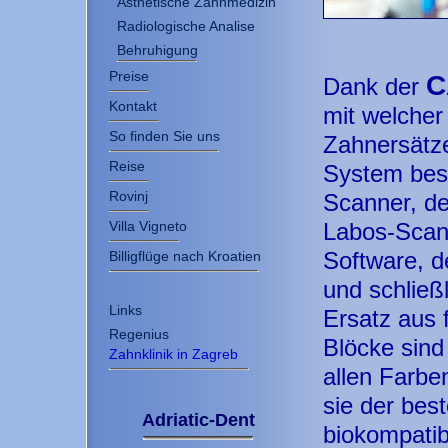
Ästhetische Zahnmedizin
Radiologische Analise
Behruhigung
Preise
C
Dank der
Kontakt
mit welcher 
So finden Sie uns
Zahnersätze
Reise
System best
Rovinj
Scanner, de
Villa Vigneto
Labos-Sca
Billigflüge nach Kroatien
Software, d
und schlie
Links
Ersatz aus 
Regenius
Blöcke sind
Zahnklinik in Zagreb
allen Farbe
sie der bes
Adriatic-Dent
biokompatibl