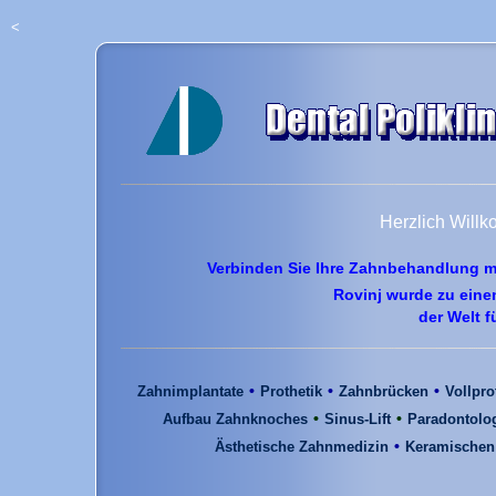
<
Herzlich Will
Verbinden Sie Ihre Zahnbehandlung m
Rovinj wurde zu eine
der Welt f
•
•
•
Zahnimplantate
Prothetik
Zahnbrücken
Vollpro
•
•
Aufbau Zahnknoches
Sinus-Lift
Paradontolo
•
Ästhetische Zahnmedizin
Keramischen